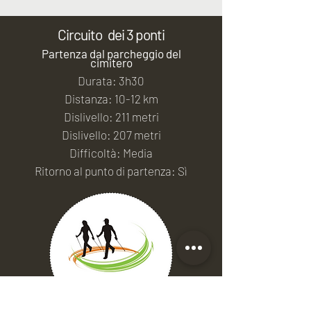
Circuito
dei 3 ponti
Partenza dal parcheggio del
cimitero
Durata: 3h30
Distanza: 10-12 km
Dislivello: 211 metri
Dislivello: 207 metri
Difficoltà: Media
Ritorno al punto di partenza: Sì