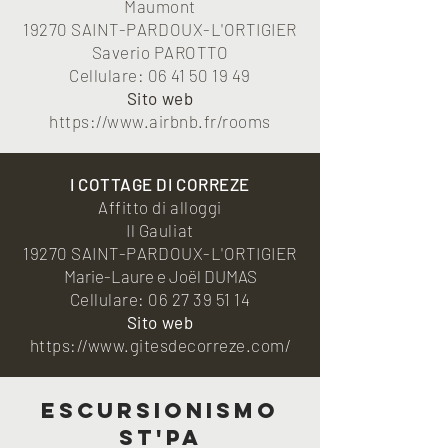
Maumont
19270 SAINT-PARDOUX-L'ORTIGIER
Saverio PAROTTO
Cellulare:
06 41 50 19 49
Sito web
https://www.airbnb.fr/rooms
I COTTAGE DI CORREZE
Affitto di alloggi
Il Gauliat
19270 SAINT-PARDOUX-L'ORTIGIER
Marie-Laure e Joël DUMAS
Cellulare:
06 27 39 51 14
Sito web
https://www.gitesdecorreze.com/
ESCURSIONISMO
ST'PA