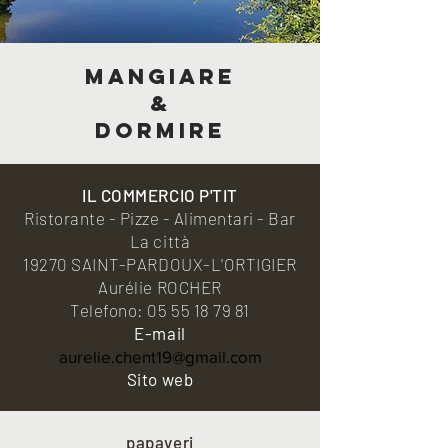
MANGIARE
&
DORMIRE
IL COMMERCIO P'TIT
Ristorante - Pizze - Alimentari - Bar
La città
19270 SAINT-PARDOUX-L'ORTIGIER
Aurélie ROCHER
Telefono:
05 55 18 79 81
E-mail
aurelie.chent19@gmail.com
Sito web
papaveri