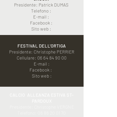
Presidente: Patrick DUMAS
Telefono :
E-mail :
Facebook :
Sito web :
FESTIVAL DELL'ORTIGA
Presidente: Christophe PERRIER
Cellulare:
06 64 84 90 00
E-mail :
Facebook :
Sito web :
CALCIO
ALLEANZA ESTIVA ST-
PARDOUX
Presidente: Christophe VERGNE
Telefono:
06 86 20 01 70