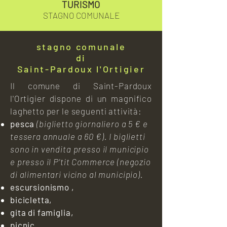
TURISMO
STAGNO COMUNALE
stagno comunale
di
Saint-Pardoux l'Ortigier
Il comune di Saint-Pardoux
l'Ortigier dispone di un magnifico
laghetto per le seguenti attività:
pesca
(biglietto giornaliero a 5 € e
tessera annuale a 60 €). I biglietti
sono in vendita presso il municipio
e presso il P'tit Commerce (negozio
di alimentari vicino al municipio).
escursionismo
,
bicicletta,
gita di famiglia,
picnic.