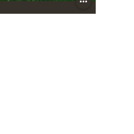
PARTAGER SUR FACEBOOK
MUNICIPIO DI SAINT-PARDOUX L'ORTIGIER
Telefono:
05 55 84 51 06
E-mail:
saint-pardoux-lortigier@mairie19.fr
Sito web:
www.saint-pardoux-lortigier.com
Avviso legale
politica sulla riservatezza
Mappa del sito