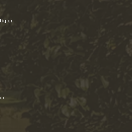
tigier
ier