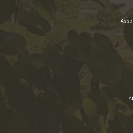
Assoc
A