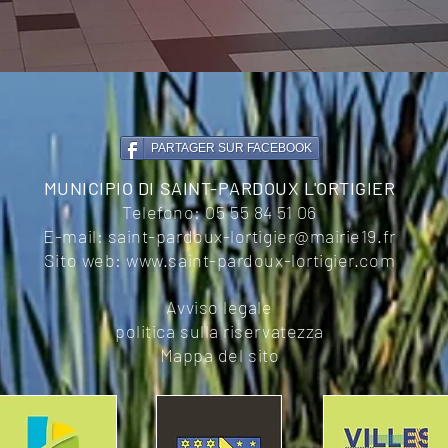
PARTAGER SUR FACEBOOK
MUNICIPIO DI SAINT-PARDOUX L'ORTIGIER
Telefono:
05 55 84 51 06
E-mail:
saint-pardoux-lortigier@mairie19.fr
Sito web:
www.saint-pardoux-lortigier.com
Avviso legale
politica sulla riservatezza
Mappa del sito