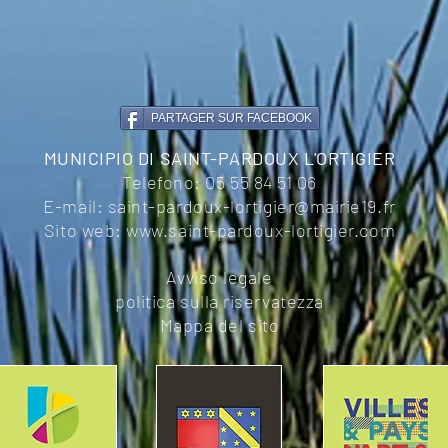
PARTAGER SUR FACEBOOK
MUNICIPIO DI SAINT-PARDOUX L'ORTIGIER
Telefono:
05 55 84 51 06
E-mail:
saint-pardoux-lortigier@mairie19.fr
Sito web:
www.saint-pardoux-lortigier.com
Avviso legale
politica sulla riservatezza
Mappa del sito